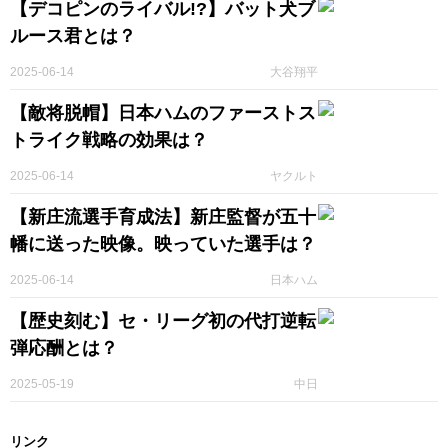
【デコピンのライバル!?】バット犬ブ
ルース君とは？
2025-06-14
大谷翔平
【敵将脱帽】日本ハムのファーストス
トライク戦略の効果は？
2025-06-14
ヤクルト
【新庄流選手育成法】新庄監督が五十
幡に送った映像。映っていた選手は？
2025-06-14
日本ハム
【歴史刻む】セ・リーグ初の代打逆転
弾応酬とは？
2025-05-19
中日
リンク