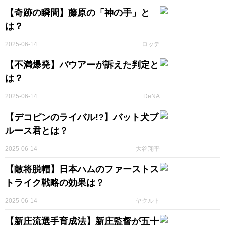
【奇跡の瞬間】藤原の「神の手」と
は？
2025-06-14
ロッテ
【不満爆発】バウアーが訴えた判定と
は？
2025-06-14
DeNA
【デコピンのライバル!?】バット犬ブ
ルース君とは？
2025-06-14
大谷翔平
【敵将脱帽】日本ハムのファーストス
トライク戦略の効果は？
2025-06-14
ヤクルト
【新庄流選手育成法】新庄監督が五十