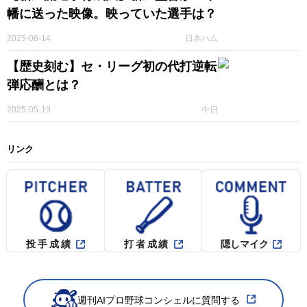
幡に送った映像。映っていた選手は？
2025-06-14
日本ハム
【歴史刻む】セ・リーグ初の代打逆転
弾応酬とは？
2025-05-19
中日
リンク
投手成績
打者成績
隠しマイク
週刊AIプロ野球コンシェルに質問する