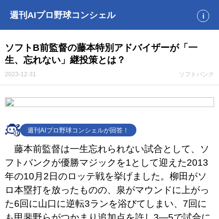
週刊AIプロ野球コンシェル
i
ソフトB前監督の藤本特別アドバイザーが「一
生、忘れない」継投策とは？
2023-12-31
ソフトバンク
週刊AIプロ野球コンシェルが回答！
藤本前監督は一生忘れられない試合として、ソ
フトバンクが優勝マジックを1として迎えた2013
年の10月2日のロッテ戦を挙げました。柳田がソ
ロ本塁打を放ったものの、泉がマウンドに上がっ
た6回に山口に逆転3ランを浴びてしまい、7回に
も甲斐野らがつかまり追加点を許し3―5で試合に