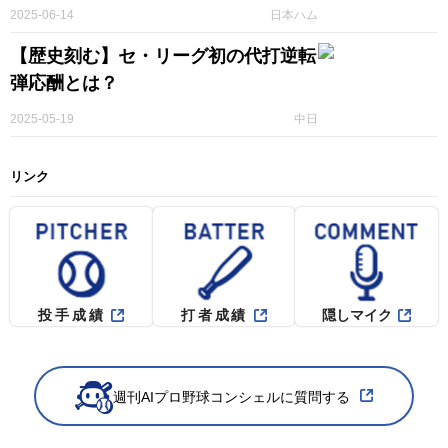
2025-06-14
日本ハム
【歴史刻む】セ・リーグ初の代打逆転
弾応酬とは？
2025-05-19
中日
リンク
投手成績
打者成績
隠しマイク
週刊AIプロ野球コンシェルに質問する