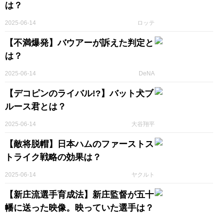
は？
2025-06-14
ロッテ
【不満爆発】バウアーが訴えた判定と
は？
2025-06-14
DeNA
【デコピンのライバル!?】バット犬ブ
ルース君とは？
2025-06-14
大谷翔平
【敵将脱帽】日本ハムのファーストス
トライク戦略の効果は？
2025-06-14
ヤクルト
【新庄流選手育成法】新庄監督が五十
幡に送った映像。映っていた選手は？