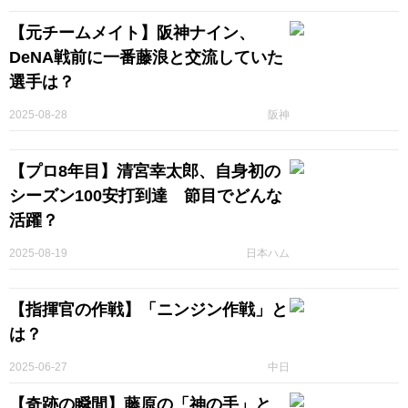
【元チームメイト】阪神ナイン、
DeNA戦前に一番藤浪と交流していた
選手は？
2025-08-28
阪神
【プロ8年目】清宮幸太郎、自身初の
シーズン100安打到達 節目でどんな
活躍？
2025-08-19
日本ハム
【指揮官の作戦】「ニンジン作戦」と
は？
2025-06-27
中日
【奇跡の瞬間】藤原の「神の手」と