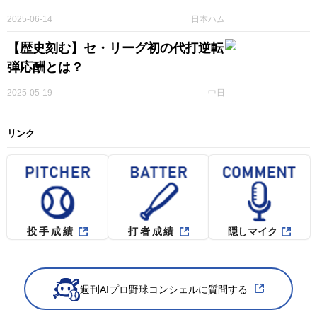
2025-06-14
日本ハム
【歴史刻む】セ・リーグ初の代打逆転
弾応酬とは？
2025-05-19
中日
リンク
投手成績
打者成績
隠しマイク
週刊AIプロ野球コンシェルに質問する