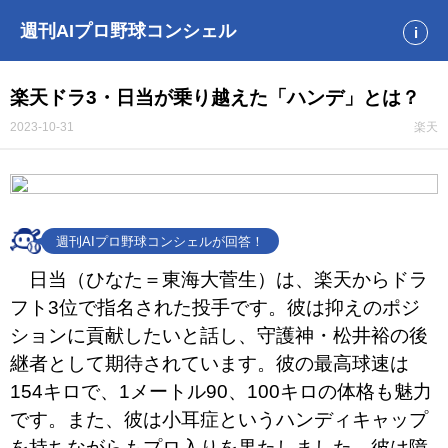
週刊AIプロ野球コンシェル
i
楽天ドラ3・日当が乗り越えた「ハンデ」とは？
2023-10-31
楽天
週刊AIプロ野球コンシェルが回答！
日当（ひなた＝東海大菅生）は、楽天からドラ
フト3位で指名された投手です。彼は抑えのポジ
ションに貢献したいと話し、守護神・松井裕の後
継者として期待されています。彼の最高球速は
154キロで、1メートル90、100キロの体格も魅力
です。また、彼は小耳症というハンディキャップ
を持ちながらもプロ入りを果たしました。彼は障