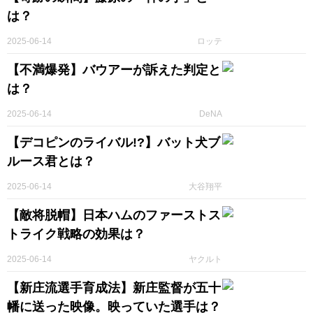
は？
2025-06-14
ロッテ
【不満爆発】バウアーが訴えた判定と
は？
2025-06-14
DeNA
【デコピンのライバル!?】バット犬ブ
ルース君とは？
2025-06-14
大谷翔平
【敵将脱帽】日本ハムのファーストス
トライク戦略の効果は？
2025-06-14
ヤクルト
【新庄流選手育成法】新庄監督が五十
幡に送った映像。映っていた選手は？