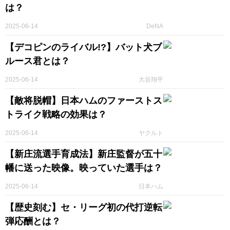
は？
2025-06-14
DeNA
【デコピンのライバル!?】バット犬ブ
ルース君とは？
2025-06-14
大谷翔平
【敵将脱帽】日本ハムのファーストス
トライク戦略の効果は？
2025-06-14
ヤクルト
【新庄流選手育成法】新庄監督が五十
幡に送った映像。映っていた選手は？
2025-06-14
日本ハム
【歴史刻む】セ・リーグ初の代打逆転
弾応酬とは？