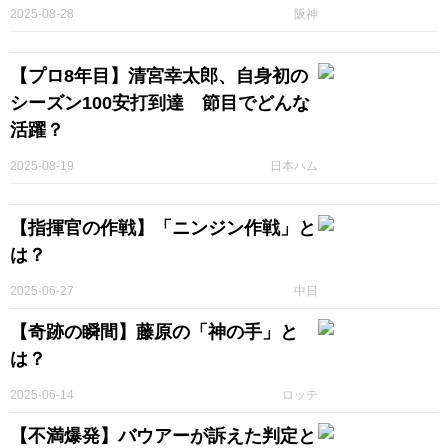
2025-08-28
阪神
【プロ8年目】清宮幸太郎、自身初の
シーズン100安打到達 節目でどんな
活躍？
2025-08-19
日本ハム
【指揮官の作戦】「ニンジン作戦」と
は？
2025-06-27
中日
【奇跡の瞬間】藤原の「神の手」と
は？
2025-06-14
ロッテ
【不満爆発】バウアーが訴えた判定と