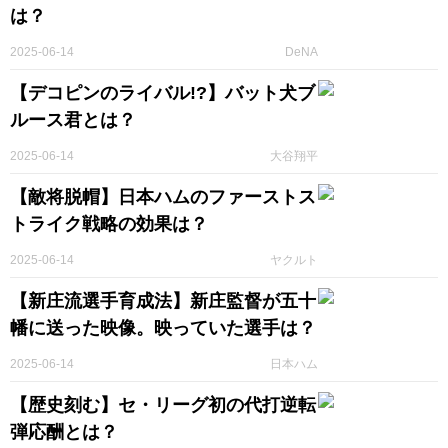
は？
2025-06-14
DeNA
【デコピンのライバル!?】バット犬ブ
ルース君とは？
2025-06-14
大谷翔平
【敵将脱帽】日本ハムのファーストス
トライク戦略の効果は？
2025-06-14
ヤクルト
【新庄流選手育成法】新庄監督が五十
幡に送った映像。映っていた選手は？
2025-06-14
日本ハム
【歴史刻む】セ・リーグ初の代打逆転
弾応酬とは？