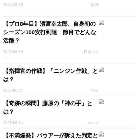
2025-08-28
阪神
【プロ8年目】清宮幸太郎、自身初の
シーズン100安打到達 節目でどんな
活躍？
2025-08-19
日本ハム
【指揮官の作戦】「ニンジン作戦」と
は？
2025-06-27
中日
【奇跡の瞬間】藤原の「神の手」と
は？
2025-06-14
ロッテ
【不満爆発】バウアーが訴えた判定と