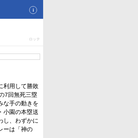
i
ロッテ
に利用して勝敗
4の7回無死三塁
みな手の動きを
・小園の本塁送
わし、わずかに
レーは「神の