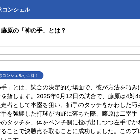
球コンシェル
】藤原の「神の手」とは？
野球コンシェルが回答！
の手」とは、試合の決定的な場面で、彼が方法を巧み
を指します。2025年6月12日の試合で、藤原は4対
塁走者として本塁を狙い、捕手のタッチをかわした巧
投手を強襲した打球が内野に落ちた際、藤原は二塁手
手のタッチを、体をベンチ側に投げ出しつつ左手でか
することで決勝点を取ることに成功しました。このプ
ています。