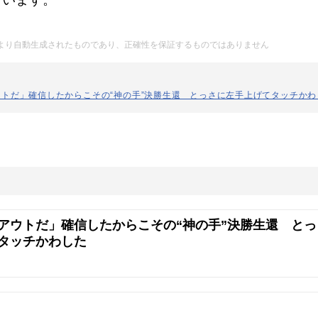
Iにより自動生成されたものであり、正確性を保証するものではありません
トだ」確信したからこその“神の手”決勝生還 とっさに左手上げてタッチかわ
アウトだ」確信したからこその“神の手”決勝生還 とっ
タッチかわした