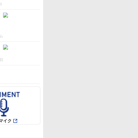
ト
ム
日
マイク