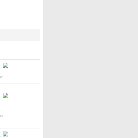
平
神
ん