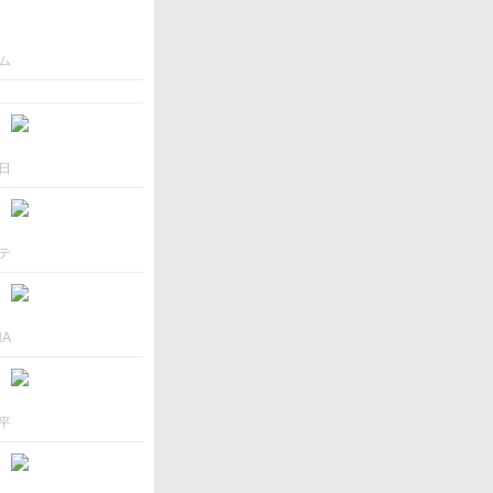
ム
日
テ
NA
平