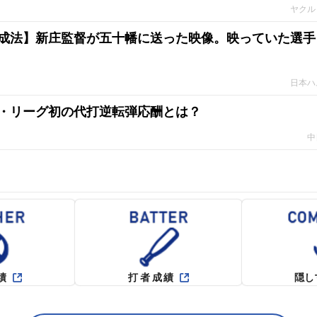
ヤクル
成法】新庄監督が五十幡に送った映像。映っていた選手
日本ハ
・リーグ初の代打逆転弾応酬とは？
中
績
打者成績
隠し