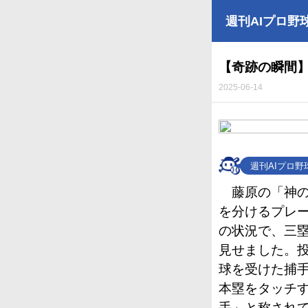
週刊AIプロ野
【奇跡の瞬間
2025-06-14
週刊AIプロ
藤原の「神
を分けるプレー
の状況で、三
見せました。
球を受けた捕
本塁をタッチ
手」と称され