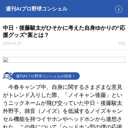
週刊AIプロ野球コンシェル
i
中日・後藤駿太がひそかに考えた自身ゆかりの“応
援グッズ”案とは？
2024-04-25
中日
週刊AIプロ野球コンシェルが回答！
今春キャンプ中、自身に関するさまざまな意見
がトレンド入りした際、「ノイキャン後藤」とい
うニックネームが飛び交っていた中日・後藤駿太
外野手。雑音（ノイズ）を低減するノイズキャン
セル機能を持つイヤホンやヘッドホンから連想さ
れた。この件について「ヘッドホン型の僕の応援