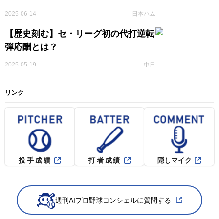
2025-06-14
日本ハム
【歴史刻む】セ・リーグ初の代打逆転
弾応酬とは？
2025-05-19
中日
リンク
投手成績
打者成績
隠しマイク
週刊AIプロ野球コンシェルに質問する