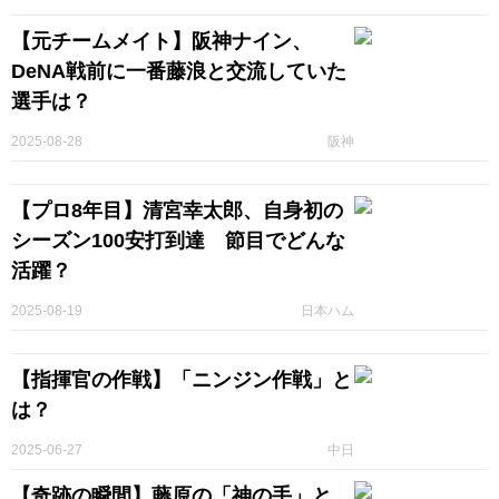
【元チームメイト】阪神ナイン、
DeNA戦前に一番藤浪と交流していた
選手は？
2025-08-28
阪神
【プロ8年目】清宮幸太郎、自身初の
シーズン100安打到達 節目でどんな
活躍？
2025-08-19
日本ハム
【指揮官の作戦】「ニンジン作戦」と
は？
2025-06-27
中日
【奇跡の瞬間】藤原の「神の手」と