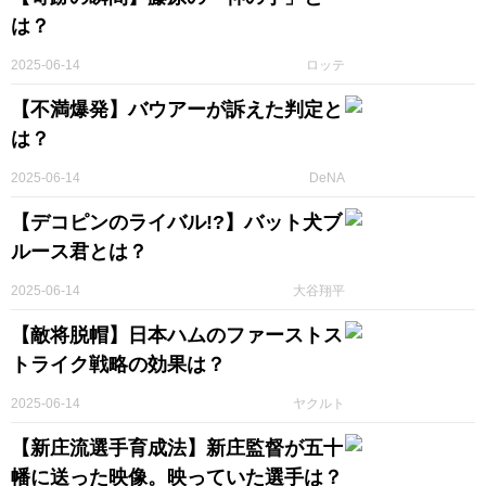
は？
2025-06-14
ロッテ
【不満爆発】バウアーが訴えた判定と
は？
2025-06-14
DeNA
【デコピンのライバル!?】バット犬ブ
ルース君とは？
2025-06-14
大谷翔平
【敵将脱帽】日本ハムのファーストス
トライク戦略の効果は？
2025-06-14
ヤクルト
【新庄流選手育成法】新庄監督が五十
幡に送った映像。映っていた選手は？