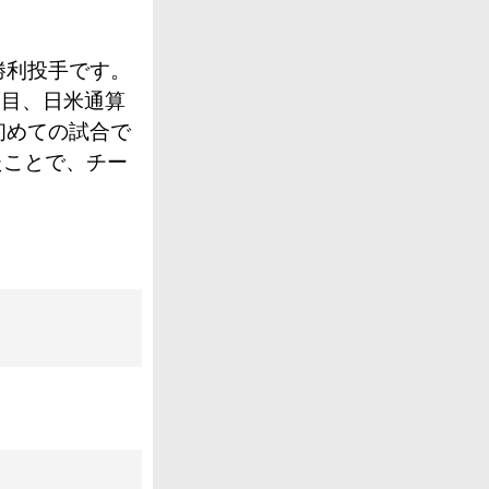
勝利投手です。
勝目、日米通算
初めての試合で
たことで、チー