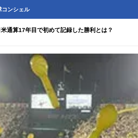
球コンシェル
米通算17年目で初めて記録した勝利とは？