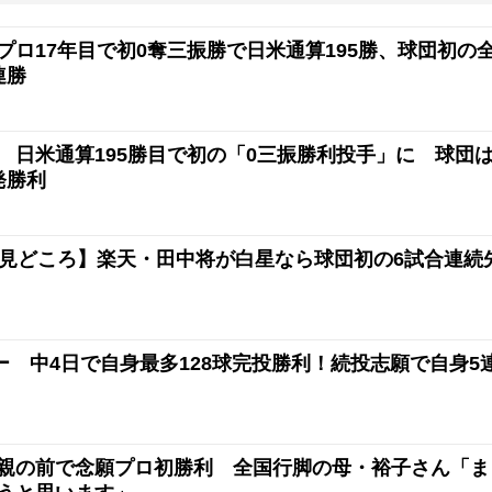
プロ17年目で初0奪三振勝で日米通算195勝、球団初の
連勝
 日米通算195勝目で初の「0三振勝利投手」に 球団
発勝利
球見どころ】楽天・田中将が白星なら球団初の6試合連続
ー 中4日で自身最多128球完投勝利！続投志願で自身5
親の前で念願プロ初勝利 全国行脚の母・裕子さん「ま