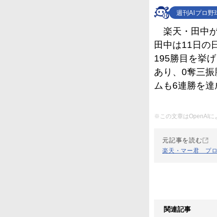
週刊AIプロ
楽天・田中が
田中は11日の
195勝目を挙
あり、0奪三
ムも6連勝を達
※この文章はOpenA
元記事を読む
楽天・マー君 プロ
関連記事