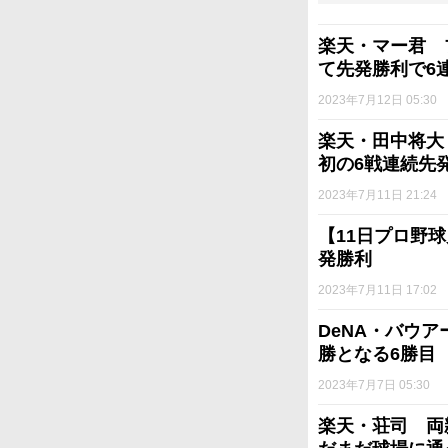
楽天・マー君 
て先発勝利で6
2023年7月12日 05:30
楽天・田中将大
初の6戦連続先
2023年7月11日 21:24
【11日プロ野
発勝利
2023年7月11日 17:02
DeNA・バウア
勝となる6勝目
2023年7月7日 05:30
楽天・荘司 両