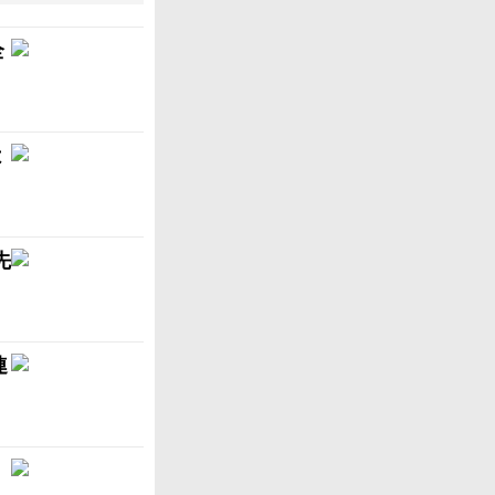
全
は
先
連