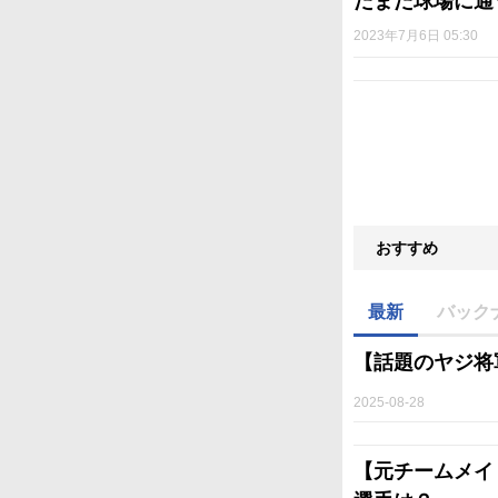
だまだ球場に通
2023年7月6日 05:30
おすすめ
最新
バック
【話題のヤジ将
2025-08-28
【元チームメイ