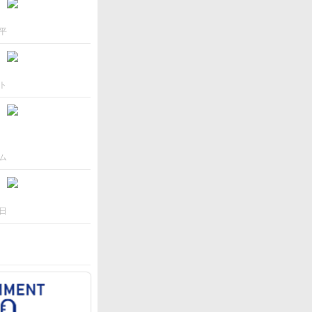
平
ト
ム
日