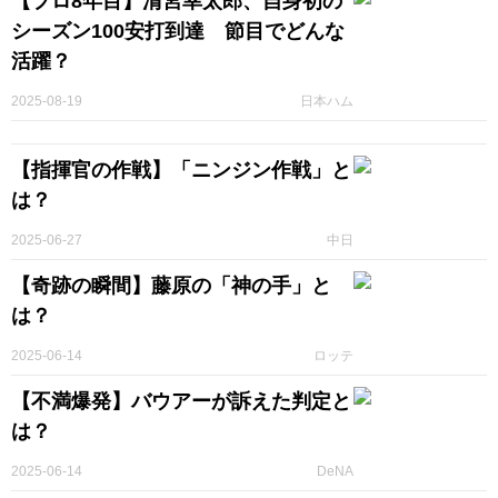
【プロ8年目】清宮幸太郎、自身初の
シーズン100安打到達 節目でどんな
活躍？
2025-08-19
日本ハム
【指揮官の作戦】「ニンジン作戦」と
は？
2025-06-27
中日
【奇跡の瞬間】藤原の「神の手」と
は？
2025-06-14
ロッテ
【不満爆発】バウアーが訴えた判定と
は？
2025-06-14
DeNA