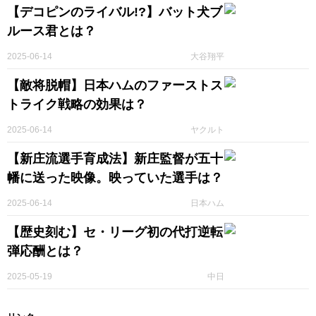
【デコピンのライバル!?】バット犬ブ
ルース君とは？
2025-06-14
大谷翔平
【敵将脱帽】日本ハムのファーストス
トライク戦略の効果は？
2025-06-14
ヤクルト
【新庄流選手育成法】新庄監督が五十
幡に送った映像。映っていた選手は？
2025-06-14
日本ハム
【歴史刻む】セ・リーグ初の代打逆転
弾応酬とは？
2025-05-19
中日