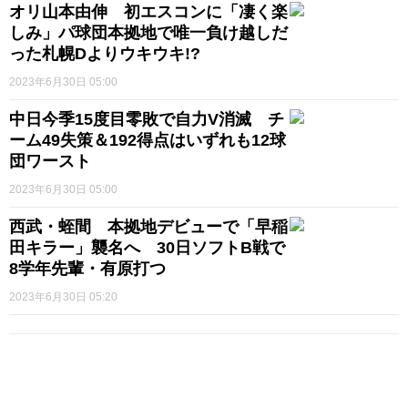
オリ山本由伸 初エスコンに「凄く楽
しみ」パ球団本拠地で唯一負け越しだ
った札幌Dよりウキウキ!?
2023年6月30日 05:00
中日今季15度目零敗で自力V消滅 チ
ーム49失策＆192得点はいずれも12球
団ワースト
2023年6月30日 05:00
西武・蛭間 本拠地デビューで「早稲
田キラー」襲名へ 30日ソフトB戦で
8学年先輩・有原打つ
2023年6月30日 05:20