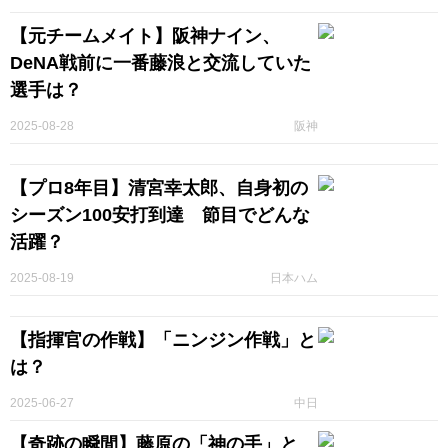
【元チームメイト】阪神ナイン、
DeNA戦前に一番藤浪と交流していた
選手は？
2025-08-28
阪神
【プロ8年目】清宮幸太郎、自身初の
シーズン100安打到達 節目でどんな
活躍？
2025-08-19
日本ハム
【指揮官の作戦】「ニンジン作戦」と
は？
2025-06-27
中日
【奇跡の瞬間】藤原の「神の手」と