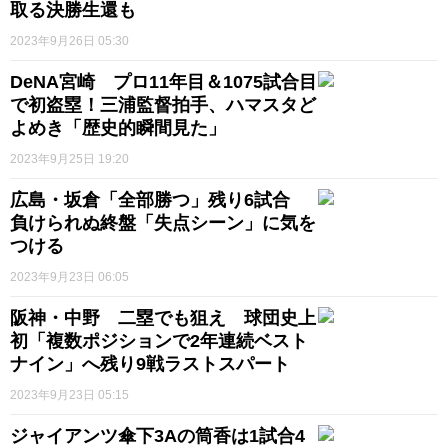
取る決勝生還も
2023年9月26日 05:30
DeNA宮崎 プロ11年目＆1075試合目
で初盗塁！三浦監督拍手、ハマスタど
よめき「歴史的瞬間見た」
2023年9月25日 19:20
広島・坂倉「全部勝つ」残り6試合
負けられぬ終盤「失点シーン」に気を
つける
2023年9月23日 06:05
阪神・中野 二塁でも狙え 球団史上
初「複数ポジションで2年連続ベスト
ナイン」へ残り9戦ラストスパート
2023年9月23日 05:15
ジャイアンツ傘下3Aの筒香は1試合4