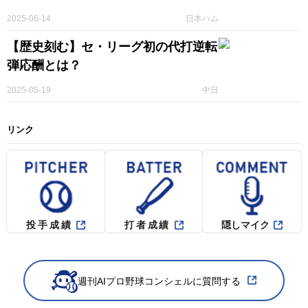
2025-06-14
日本ハム
【歴史刻む】セ・リーグ初の代打逆転
弾応酬とは？
2025-05-19
中日
リンク
投手成績
打者成績
隠しマイク
週刊AIプロ野球コンシェルに質問する