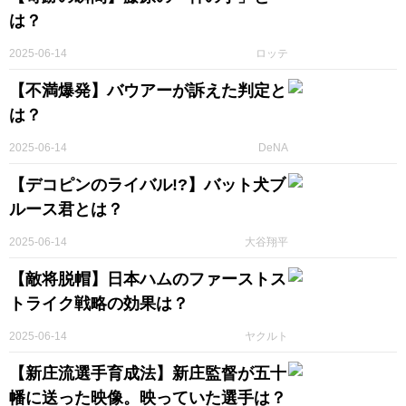
は？
2025-06-14
ロッテ
【不満爆発】バウアーが訴えた判定と
は？
2025-06-14
DeNA
【デコピンのライバル!?】バット犬ブ
ルース君とは？
2025-06-14
大谷翔平
【敵将脱帽】日本ハムのファーストス
トライク戦略の効果は？
2025-06-14
ヤクルト
【新庄流選手育成法】新庄監督が五十
幡に送った映像。映っていた選手は？