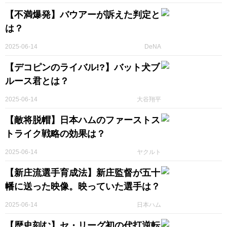
【不満爆発】バウアーが訴えた判定と
は？
2025-06-14
DeNA
【デコピンのライバル!?】バット犬ブ
ルース君とは？
2025-06-14
大谷翔平
【敵将脱帽】日本ハムのファーストス
トライク戦略の効果は？
2025-06-14
ヤクルト
【新庄流選手育成法】新庄監督が五十
幡に送った映像。映っていた選手は？
2025-06-14
日本ハム
【歴史刻む】セ・リーグ初の代打逆転