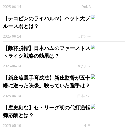
2025-06-14
DeNA
【デコピンのライバル!?】バット犬ブ
ルース君とは？
2025-06-14
大谷翔平
【敵将脱帽】日本ハムのファーストス
トライク戦略の効果は？
2025-06-14
ヤクルト
【新庄流選手育成法】新庄監督が五十
幡に送った映像。映っていた選手は？
2025-06-14
日本ハム
【歴史刻む】セ・リーグ初の代打逆転
弾応酬とは？
2025-05-19
中日